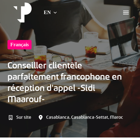
Skip
to
EN
Home Page
content
Français
Conseiller clientèle
parfaitement francophone en
réception d'appel -Sidi
Maarouf-
Sur site
Casablanca
,
Casablanca-Settat
,
Maroc