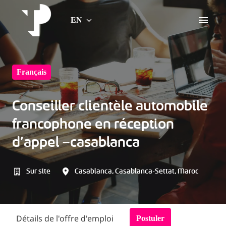
Skip
to
EN
Home Page
content
Français
Conseiller clientèle automobile
francophone en réception
d’appel –casablanca
Sur site
Casablanca
,
Casablanca-Settat
,
Maroc
Détails de l'offre d'emploi
Postuler