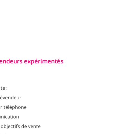
évendeurs expérimentés
te :
élévendeur
ar téléphone
nication
 objectifs de vente