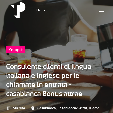
Aller
au
FR
Home Page
contenu
Français
Consulente clienti di lingua
italiana e inglese per le
chiamate in entrata -
casablanca Bonus attrae
Sur site
Casablanca
,
Casablanca-Settat
,
Maroc