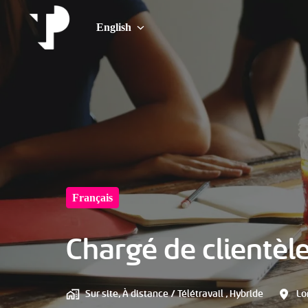
Skip
to
English
Home Page
content
Français
Chargé de clientè
Sur site, À distance / Télétravail , Hybride
L